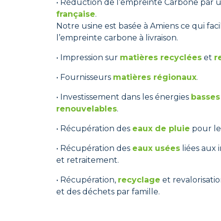
• Réduction de l’empreinte Carbone par
française
.
Notre usine est basée à Amiens ce qui facili
l’empreinte carbone à livraison.
• Impression sur
matières recyclées
et
r
• Fournisseurs
matières régionaux
.
• Investissement dans les énergies
basses
renouvelables
.
• Récupération des
eaux de pluie
pour les
• Récupération des
eaux usées
liées aux 
et retraitement.
• Récupération,
recyclage
et revalorisati
et des déchets par famille.