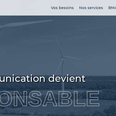
Vos besoins
Nos services
BMA
nication devient
ONSABLE