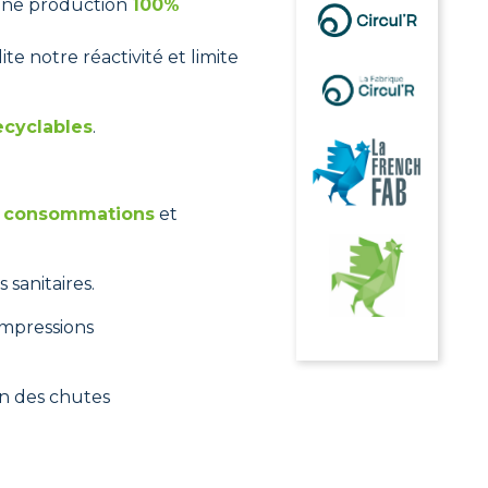
 une production
100%
te notre réactivité et limite
ecyclables
.
 consommations
et
 sanitaires.
impressions
on des chutes