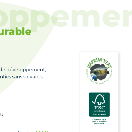
urable
e de développement,
nties sans solvants
du