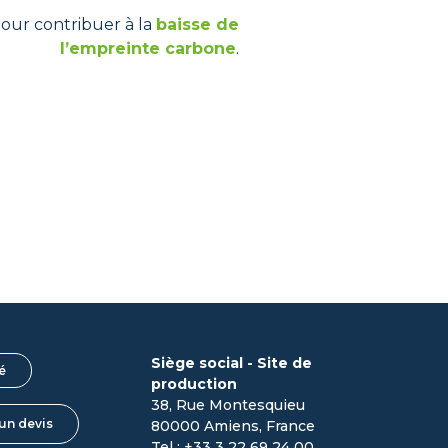
pour contribuer à la
baisse de
l’empreinte carbone
.
Siège social - Site de
é
production
38, Rue Montesquieu
un devis
80000 Amiens, France
Tel : +33 3 22 69 24 00