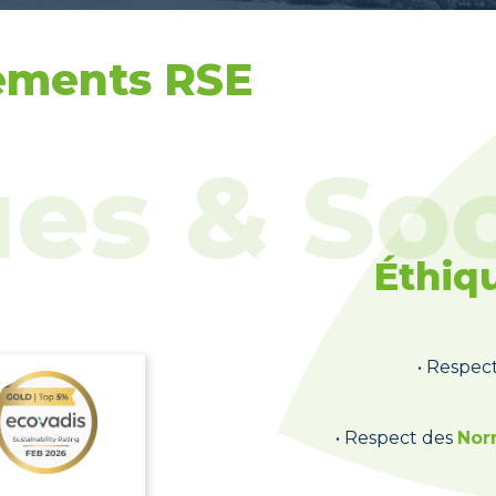
ements RSE
Éthiq
• Respec
• Respect des
Nor