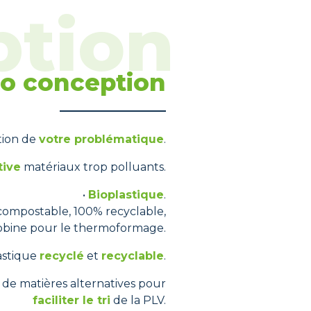
o conception
ction de
votre problématique
.
tive
matériaux trop polluants.
•
Bioplastique
.
 compostable, 100% recyclable,
obine pour le thermoformage.
lastique
recyclé
et
recyclable
.
n de matières alternatives pour
faciliter le tri
de la PLV.