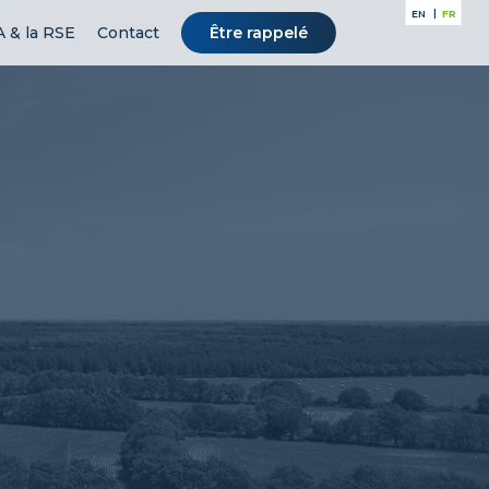
FR
EN
 & la RSE
Contact
Être rappelé